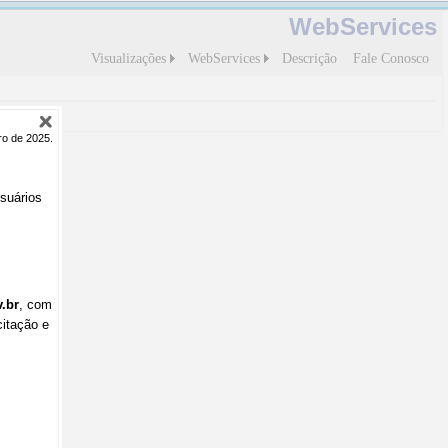
WebServices
Visualizações
WebServices
Descrição
Fale Conosco
ro de 2025.
usuários
.br
, com
citação e