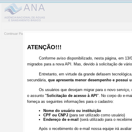
Continuar Passeio
Parar Passeio
Reiniciar Passeio
Download do arquivo KMZ
Downl
ATENÇÃO!!!
Conforme aviso disponibilizado, nesta página, em 13/
migrados para a nova API. Mas, devido à solicitação de vário
Entretanto, em virtude da grande defasem tecnológica
secundária,
que apresenta menor desempenho e possui u
Os usuários que desejam migrar para o novo serviço
o assunto "
Solicitação de acesso à API
". No corpo do e-ma
forneça as seguintes informações para o cadastro:
Nome do usuário ou instituição
CPF ou CNPJ
(para ser utilizado como usuário)
Endereço de e-mail
(será utilizado para o recebim
Após o recebimento do e-mail nossa equipe irá avaliar 