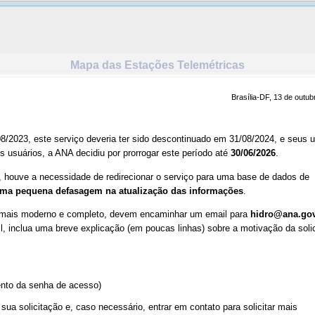
Mapa das Estações Telemétricas
oad do Google Earth
Brasília-DF, 13 de outub
08/2023, este serviço deveria ter sido descontinuado em 31/08/2024, e seus 
s usuários, a ANA decidiu por prorrogar este período até
30/06/2026
.
, houve a necessidade de redirecionar o serviço para uma base de dados de
ma pequena defasagem na atualização das informações
.
, mais moderno e completo, devem encaminhar um email para
hidro@ana.gov
il, inclua uma breve explicação (em poucas linhas) sobre a motivação da soli
ento da senha de acesso)
sua solicitação e, caso necessário, entrar em contato para solicitar mais