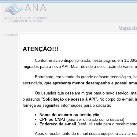
Mapa da
Continuar Passeio
Parar Passeio
Reiniciar Passeio
Download do arquivo KMZ
Downl
ATENÇÃO!!!
Conforme aviso disponibilizado, nesta página, em 13/08/
migrados para a nova API. Mas, devido à solicitação de vários u
Entretanto, em virtude da grande defasem tecnológica, h
secundária,
que apresenta menor desempenho e possui uma 
Os usuários que desejam migrar para o novo serviço, m
o assunto "
Solicitação de acesso à API
". No corpo do e-mail,
forneça as seguintes informações para o cadastro:
Nome do usuário ou instituição
CPF ou CNPJ
(para ser utilizado como usuário)
Endereço de e-mail
(será utilizado para o recebiment
Após o recebimento do e-mail nossa equipe irá avaliar sua